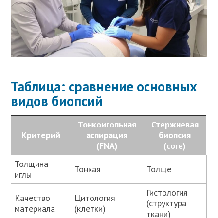
Таблица: сравнение основных
видов биопсий
Тонкоигольная
Стержневая
Критерий
аспирация
биопсия
(FNA)
(core)
Толщина
Тонкая
Толще
иглы
Гистология
Качество
Цитология
(структура
материала
(клетки)
ткани)