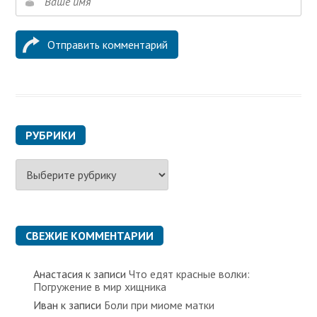
РУБРИКИ
Р
у
б
р
и
к
СВЕЖИЕ КОММЕНТАРИИ
и
Анастасия
к записи
Что едят красные волки:
Погружение в мир хищника
Иван
к записи
Боли при миоме матки