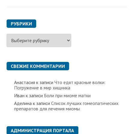
РУБРИКИ
Р
у
б
р
и
к
СВЕЖИЕ КОММЕНТАРИИ
и
Анастасия
к записи
Что едят красные волки:
Погружение в мир хищника
Иван
к записи
Боли при миоме матки
Аделина
к записи
Список лучших гомеопатических
препаратов для лечения миомы
АДМИНИСТРАЦИЯ ПОРТАЛА