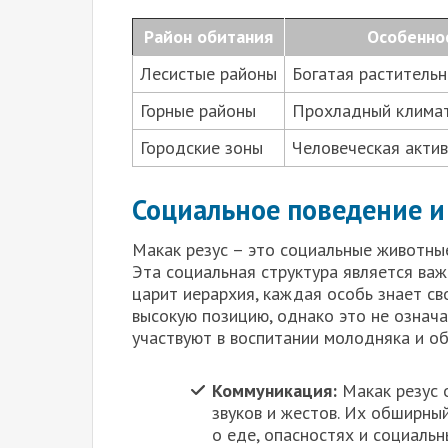
Район обитания
Особенно
Лесистые районы
Богатая растительн
Горные районы
Прохладный климат
Городские зоны
Человеческая актив
Социальное поведение и
Макак резус – это социальные животные
Эта социальная структура является важ
царит иерархия, каждая особь знает с
высокую позицию, однако это не означа
участвуют в воспитании молодняка и об
Коммуникация:
Макак резус 
звуков и жестов. Их обширны
о еде, опасностях и социаль