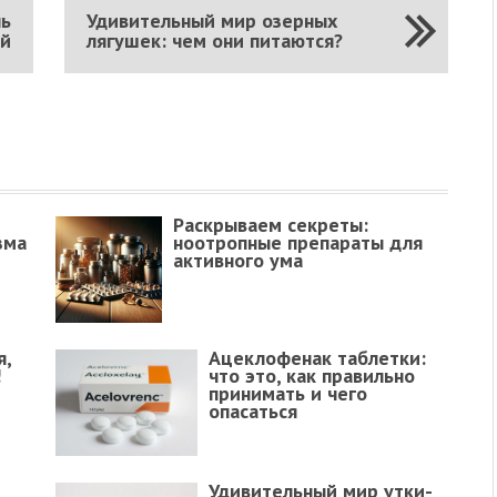
ль
Удивительный мир озерных
ой
лягушек: чем они питаются?
Раскрываем секреты:
зма
ноотропные препараты для
активного ума
я,
Ацеклофенак таблетки:
!
что это, как правильно
принимать и чего
опасаться
Удивительный мир утки-