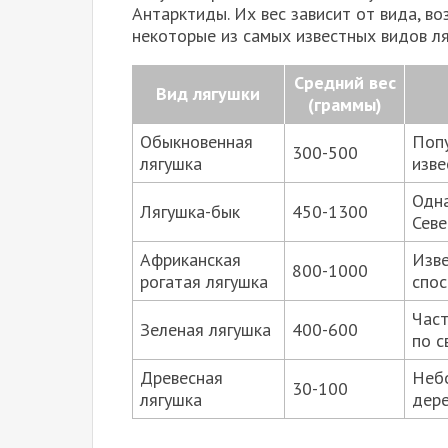
Антарктиды. Их вес зависит от вида, в
некоторые из самых известных видов ля
Средний вес
Вид лягушки
(граммы)
Обыкновенная
Попу
300-500
лягушка
изве
Одна
Лягушка-бык
450-1300
Севе
Африканская
Изве
800-1000
рогатая лягушка
спос
Част
Зеленая лягушка
400-600
по с
Древесная
Небо
30-100
лягушка
дере