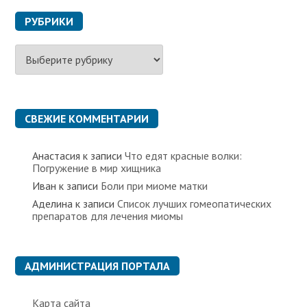
РУБРИКИ
Р
у
б
р
и
к
СВЕЖИЕ КОММЕНТАРИИ
и
Анастасия
к записи
Что едят красные волки:
Погружение в мир хищника
Иван
к записи
Боли при миоме матки
Аделина
к записи
Список лучших гомеопатических
препаратов для лечения миомы
АДМИНИСТРАЦИЯ ПОРТАЛА
Карта сайта