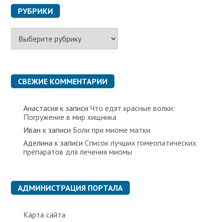
РУБРИКИ
Р
у
б
р
и
к
СВЕЖИЕ КОММЕНТАРИИ
и
Анастасия
к записи
Что едят красные волки:
Погружение в мир хищника
Иван
к записи
Боли при миоме матки
Аделина
к записи
Список лучших гомеопатических
препаратов для лечения миомы
АДМИНИСТРАЦИЯ ПОРТАЛА
Карта сайта