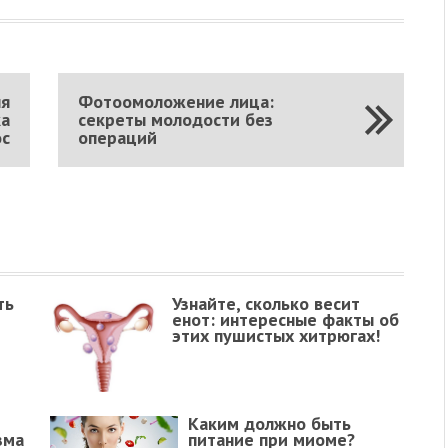
ля
Фотоомоложение лица:
ка
секреты молодости без
ос
операций
ть
Узнайте, сколько весит
енот: интересные факты об
этих пушистых хитрюгах!
Каким должно быть
зма
питание при миоме?