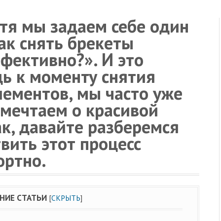
тя мы задаем себе один
Как снять брекеты
фективно?». И это
дь к моменту снятия
лементов, мы часто уже
 мечтаем о красивой
ак, давайте разберемся
твить этот процесс
ортно.
НИЕ СТАТЬИ
[
СКРЫТЬ
]